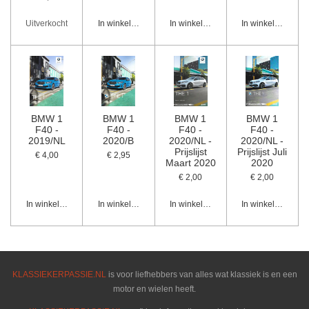
Uitverkocht
In winkelwagen
In winkelwagen
In winkelwagen
BMW 1
BMW 1
BMW 1
BMW 1
F40 -
F40 -
F40 -
F40 -
2019/NL
2020/B
2020/NL -
2020/NL -
Prijslijst
Prijslijst Juli
€ 4,00
€ 2,95
Maart 2020
2020
€ 2,00
€ 2,00
In winkelwagen
In winkelwagen
In winkelwagen
In winkelwagen
KLASSIEKERPASSIE.NL
is voor liefhebbers van alles wat klassiek is en een
motor en wielen heeft.