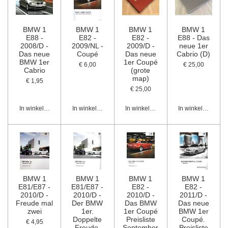
BMW 1
BMW 1
BMW 1
BMW 1
E88 -
E82 -
E82 -
E88 - Das
2008/D -
2009/NL -
2009/D -
neue 1er
Das neue
Coupé
Das neue
Cabrio (D)
BMW 1er
1er Coupé
€ 6,00
€ 25,00
Cabrio
(grote
map)
€ 1,95
€ 25,00
In winkelwagen
In winkelwagen
In winkelwagen
In winkelwagen
BMW 1
BMW 1
BMW 1
BMW 1
E81/E87 -
E81/E87 -
E82 -
E82 -
2010/D -
2010/D -
2010/D -
2011/D -
Freude mal
Der BMW
Das BMW
Das neue
zwei
1er.
1er Coupé
BMW 1er
Doppelte
Preisliste
Coupé.
€ 4,95
Freude.
September
Preisliste