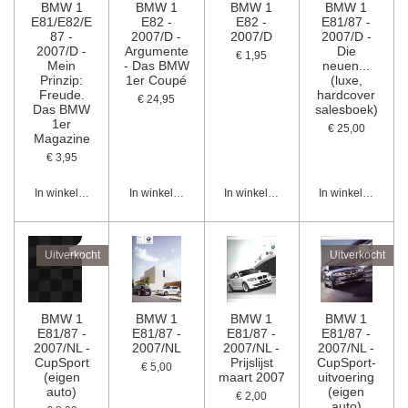
BMW 1
BMW 1
BMW 1
BMW 1
E81/E82/E
E82 -
E82 -
E81/87 -
87 -
2007/D -
2007/D
2007/D -
2007/D -
Argumente
Die
€ 1,95
Mein
- Das BMW
neuen...
Prinzip:
1er Coupé
(luxe,
Freude.
hardcover
€ 24,95
Das BMW
salesboek)
1er
€ 25,00
Magazine
€ 3,95
In winkelwagen
In winkelwagen
In winkelwagen
In winkelwagen
Uitverkocht
Uitverkocht
BMW 1
BMW 1
BMW 1
BMW 1
E81/87 -
E81/87 -
E81/87 -
E81/87 -
2007/NL -
2007/NL
2007/NL -
2007/NL -
CupSport
Prijslijst
CupSport-
€ 5,00
(eigen
maart 2007
uitvoering
auto)
(eigen
€ 2,00
auto)