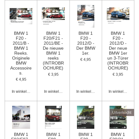
BMW 1
BMW 1
BMW 1
BMW 1
F20 -
F20/F21 -
F20 -
F20 -
2011/B -
2011/BE -
2012/D -
2012/D -
BMW 1
De nieuwe
Der BMW
Der neue
Reeks.
BMW 1
1er.
BMW 1er
Originele
reeks
un 3-Türer
€ 4,95
BMW
(INTROBR
(INTROBR
Accessoire
OCHURE)
OCHURE)
s.
€ 3,95
€ 3,95
€ 4,95
In winkelwagen
In winkelwagen
In winkelwagen
In winkelwagen
Uitverkocht
BMW 1
BMW 1
BMW 1
BMW 1