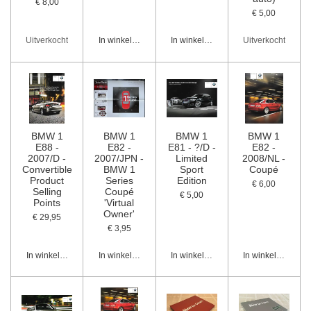
€ 8,00
€ 5,00
Uitverkocht
In winkelwagen
In winkelwagen
Uitverkocht
BMW 1
BMW 1
BMW 1
BMW 1
E88 -
E82 -
E81 - ?/D -
E82 -
2007/D -
2007/JPN -
Limited
2008/NL -
Convertible
BMW 1
Sport
Coupé
Product
Series
Edition
€ 6,00
Selling
Coupé
€ 5,00
Points
'Virtual
Owner'
€ 29,95
€ 3,95
In winkelwagen
In winkelwagen
In winkelwagen
In winkelwagen