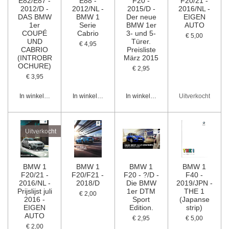
E82/E87 -
E88 -
F20 -
F20/21 -
2012/D -
2012/NL -
2015/D -
2016/NL -
DAS BMW
BMW 1
Der neue
EIGEN
1er
Serie
BMW 1er
AUTO
COUPÉ
Cabrio
3- und 5-
€ 5,00
UND
Türer.
€ 4,95
CABRIO
Preisliste
(INTROBR
März 2015
OCHURE)
€ 2,95
€ 3,95
In winkelwagen
In winkelwagen
In winkelwagen
Uitverkocht
Uitverkocht
BMW 1
BMW 1
BMW 1
BMW 1
F20/21 -
F20/F21 -
F20 - ?/D -
F40 -
2016/NL -
2018/D
Die BMW
2019/JPN -
Prijslijst juli
1er DTM
THE 1
€ 2,00
2016 -
Sport
(Japanse
EIGEN
Edition.
strip)
AUTO
€ 2,95
€ 5,00
€ 2,00