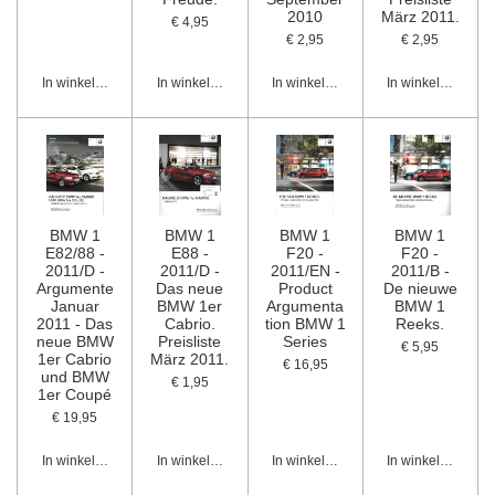
2010
März 2011.
€ 4,95
€ 2,95
€ 2,95
In winkelwagen
In winkelwagen
In winkelwagen
In winkelwagen
BMW 1
BMW 1
BMW 1
BMW 1
E82/88 -
E88 -
F20 -
F20 -
2011/D -
2011/D -
2011/EN -
2011/B -
Argumente
Das neue
Product
De nieuwe
Januar
BMW 1er
Argumenta
BMW 1
2011 - Das
Cabrio.
tion BMW 1
Reeks.
neue BMW
Preisliste
Series
€ 5,95
1er Cabrio
März 2011.
€ 16,95
und BMW
€ 1,95
1er Coupé
€ 19,95
In winkelwagen
In winkelwagen
In winkelwagen
In winkelwagen