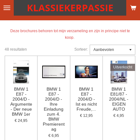
KLASSIEKERPASSIE
Ga
direct
naar
de
Deze brochures behoren tot mijn verzameling en zijn in principe niet te
hoofdinhoud
koop.
48 resultaten
Sorteer:
Uitverkocht
BMW 1
BMW 1
BMW 1
BMW 1
E87 -
E87 -
E87 -
E81/87 -
2004/D -
2004/D -
2004/D -
2004/NL -
Argumente
Ihre
Ist es nicht
EIGEN
- Der neue
Einladung
Freude,...
AUTO
BMW 1er
zum 4.
€ 12,95
€ 4,95
BMW
€ 24,95
Premierent
ag
€ 6,95