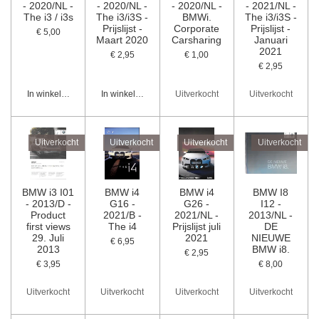
- 2020/NL -
- 2020/NL -
- 2020/NL -
- 2021/NL -
The i3 / i3s
The i3/i3S -
BMWi.
The i3/i3S -
Prijslijst -
Corporate
Prijslijst -
€ 5,00
Maart 2020
Carsharing
Januari
2021
€ 2,95
€ 1,00
€ 2,95
In winkelwagen
In winkelwagen
Uitverkocht
Uitverkocht
Uitverkocht
Uitverkocht
Uitverkocht
Uitverkocht
BMW i3 I01
BMW i4
BMW i4
BMW I8
- 2013/D -
G16 -
G26 -
I12 -
Product
2021/B -
2021/NL -
2013/NL -
first views
The i4
Prijslijst juli
DE
29. Juli
2021
NIEUWE
€ 6,95
2013
BMW i8.
€ 2,95
€ 3,95
€ 8,00
Uitverkocht
Uitverkocht
Uitverkocht
Uitverkocht