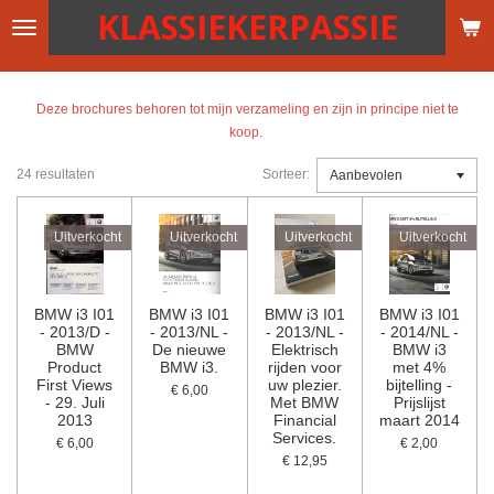
KLASSIEKERPASSIE
Ga
direct
naar
de
Deze brochures behoren tot mijn verzameling en zijn in principe niet te
hoofdinhoud
koop.
24 resultaten
Sorteer:
Uitverkocht
Uitverkocht
Uitverkocht
Uitverkocht
BMW i3 I01
BMW i3 I01
BMW i3 I01
BMW i3 I01
- 2013/D -
- 2013/NL -
- 2013/NL -
- 2014/NL -
BMW
De nieuwe
Elektrisch
BMW i3
Product
BMW i3.
rijden voor
met 4%
First Views
uw plezier.
bijtelling -
€ 6,00
- 29. Juli
Met BMW
Prijslijst
2013
Financial
maart 2014
Services.
€ 6,00
€ 2,00
€ 12,95