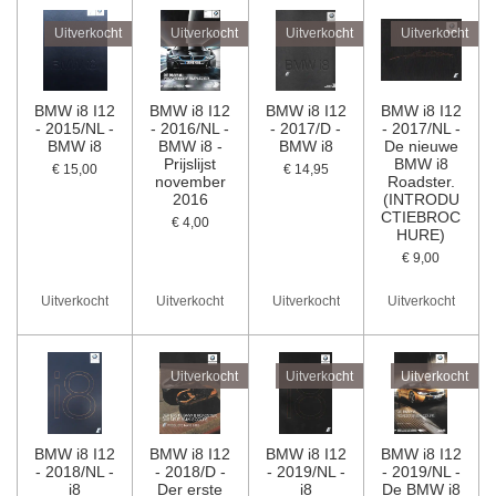
Uitverkocht
Uitverkocht
Uitverkocht
Uitverkocht
BMW i8 I12
BMW i8 I12
BMW i8 I12
BMW i8 I12
- 2015/NL -
- 2016/NL -
- 2017/D -
- 2017/NL -
BMW i8
BMW i8 -
BMW i8
De nieuwe
Prijslijst
BMW i8
€ 15,00
€ 14,95
november
Roadster.
2016
(INTRODU
CTIEBROC
€ 4,00
HURE)
€ 9,00
Uitverkocht
Uitverkocht
Uitverkocht
Uitverkocht
Uitverkocht
Uitverkocht
Uitverkocht
BMW i8 I12
BMW i8 I12
BMW i8 I12
BMW i8 I12
- 2018/NL -
- 2018/D -
- 2019/NL -
- 2019/NL -
i8
Der erste
i8
De BMW i8