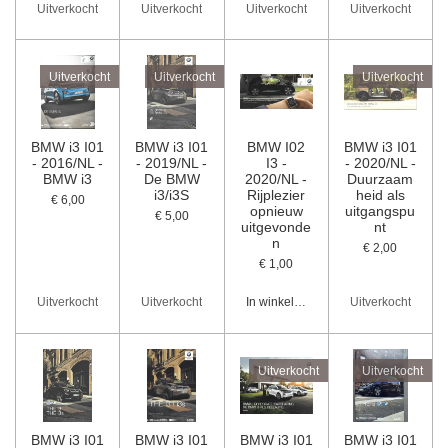
Uitverkocht
Uitverkocht
Uitverkocht
Uitverkocht
Uitverkocht
Uitverkocht
Uitverkocht
BMW i3 I01
BMW i3 I01
BMW I02
BMW i3 I01
- 2016/NL -
- 2019/NL -
I3 -
- 2020/NL -
BMW i3
De BMW
2020/NL -
Duurzaam
i3/i3S
Rijplezier
heid als
€ 6,00
opnieuw
uitgangspu
€ 5,00
uitgevonde
nt
n
€ 2,00
€ 1,00
Uitverkocht
Uitverkocht
In winkelwagen
Uitverkocht
Uitverkocht
Uitverkocht
BMW i3 I01
BMW i3 I01
BMW i3 I01
BMW i3 I01