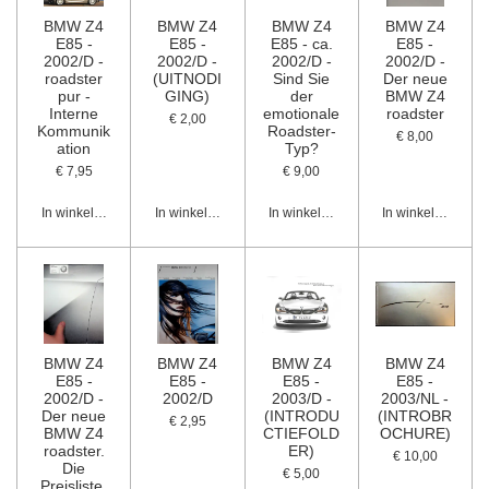
BMW Z4
BMW Z4
BMW Z4
BMW Z4
E85 -
E85 -
E85 - ca.
E85 -
2002/D -
2002/D -
2002/D -
2002/D -
roadster
(UITNODI
Sind Sie
Der neue
pur -
GING)
der
BMW Z4
Interne
emotionale
roadster
€ 2,00
Kommunik
Roadster-
€ 8,00
ation
Typ?
€ 7,95
€ 9,00
In winkelwagen
In winkelwagen
In winkelwagen
In winkelwagen
BMW Z4
BMW Z4
BMW Z4
BMW Z4
E85 -
E85 -
E85 -
E85 -
2002/D -
2002/D
2003/D -
2003/NL -
Der neue
(INTRODU
(INTROBR
€ 2,95
BMW Z4
CTIEFOLD
OCHURE)
roadster.
ER)
€ 10,00
Die
€ 5,00
Preisliste.