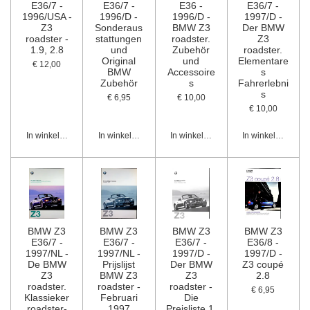
E36/7 -
E36/7 -
E36 -
E36/7 -
1996/USA -
1996/D -
1996/D -
1997/D -
Z3
Sonderaus
BMW Z3
Der BMW
roadster -
stattungen
roadster.
Z3
1.9, 2.8
und
Zubehör
roadster.
Original
und
Elementare
€ 12,00
BMW
Accessoire
s
Zubehör
s
Fahrerlebni
s
€ 6,95
€ 10,00
€ 10,00
In winkelwagen
In winkelwagen
In winkelwagen
In winkelwagen
BMW Z3
BMW Z3
BMW Z3
BMW Z3
E36/7 -
E36/7 -
E36/7 -
E36/8 -
1997/NL -
1997/NL -
1997/D -
1997/D -
De BMW
Prijslijst
Der BMW
Z3 coupé
Z3
BMW Z3
Z3
2.8
roadster.
roadster -
roadster -
€ 6,95
Klassieker
Februari
Die
roadster-
1997
Preisliste 1.