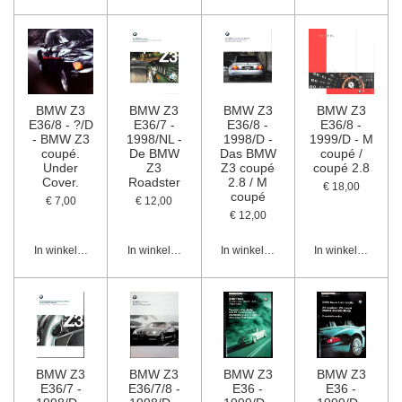
BMW Z3
BMW Z3
BMW Z3
BMW Z3
E36/8 - ?/D
E36/7 -
E36/8 -
E36/8 -
- BMW Z3
1998/NL -
1998/D -
1999/D - M
coupé.
De BMW
Das BMW
coupé /
Under
Z3
Z3 coupé
coupé 2.8
Cover.
Roadster
2.8 / M
€ 18,00
coupé
€ 7,00
€ 12,00
€ 12,00
In winkelwagen
In winkelwagen
In winkelwagen
In winkelwagen
BMW Z3
BMW Z3
BMW Z3
BMW Z3
E36/7 -
E36/7/8 -
E36 -
E36 -