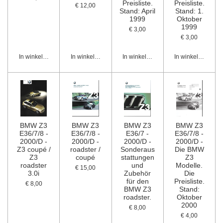
Preisliste.
Preisliste.
€ 12,00
Stand: April
Stand: 1.
1999
Oktober
1999
€ 3,00
€ 3,00
In winkelwagen
In winkelwagen
In winkelwagen
In winkelwagen
BMW Z3
BMW Z3
BMW Z3
BMW Z3
E36/7/8 -
E36/7/8 -
E36/7 -
E36/7/8 -
2000/D -
2000/D -
2000/D -
2000/D -
Z3 coupé /
roadster /
Sonderaus
Die BMW
Z3
coupé
stattungen
Z3
roadster
und
Modelle.
€ 15,00
3.0i
Zubehör
Die
für den
Preisliste.
€ 8,00
BMW Z3
Stand:
roadster.
Oktober
2000
€ 8,00
€ 4,00