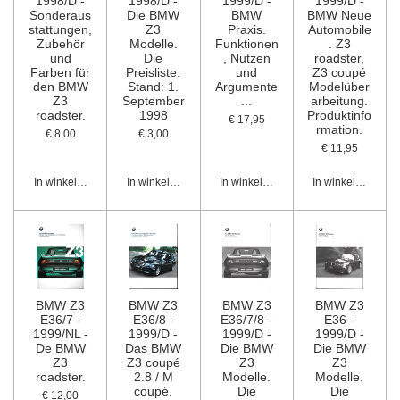
1998/D -
1998/D -
1999/D -
1999/D -
Sonderaus
Die BMW
BMW
BMW Neue
stattungen,
Z3
Praxis.
Automobile
Zubehör
Modelle.
Funktionen
. Z3
und
Die
, Nutzen
roadster,
Farben für
Preisliste.
und
Z3 coupé
den BMW
Stand: 1.
Argumente
Modelüber
Z3
September
...
arbeitung.
roadster.
1998
Produktinfo
€ 17,95
rmation.
€ 8,00
€ 3,00
€ 11,95
In winkelwagen
In winkelwagen
In winkelwagen
In winkelwagen
BMW Z3
BMW Z3
BMW Z3
BMW Z3
E36/7 -
E36/8 -
E36/7/8 -
E36 -
1999/NL -
1999/D -
1999/D -
1999/D -
De BMW
Das BMW
Die BMW
Die BMW
Z3
Z3 coupé
Z3
Z3
roadster.
2.8 / M
Modelle.
Modelle.
coupé.
Die
Die
€ 12,00