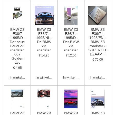
BMW Z3
BMW Z3
BMW Z3
BMW Z3
E36/7
E36/7 -
E36/7 -
E36/7 -
-1995/D -
1995/NL -
1995/D -
1995/EN -
Der neue
De BMW
Der BMW
BMW Z3
BMW Z3
Z3
Z3
roadster -
roadster.
roadster
roadster
SUPERZEL
007
DZAAM!!!
€ 14,95
€ 12,00
Golden
€ 75,00
Eye
€ 4,95
In winkelwagen
In winkelwagen
In winkelwagen
In winkelwagen
BMW Z3
BMW Z3
BMW Z3
BMW Z3