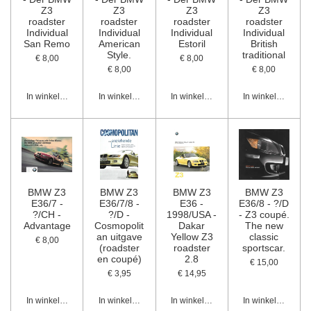
Z3
Z3
Z3
Z3
roadster
roadster
roadster
roadster
Individual
Individual
Individual
Individual
San Remo
American
Estoril
British
Style.
traditional
€ 8,00
€ 8,00
€ 8,00
€ 8,00
In winkelwagen
In winkelwagen
In winkelwagen
In winkelwagen
BMW Z3
BMW Z3
BMW Z3
BMW Z3
E36/7 -
E36/7/8 -
E36 -
E36/8 - ?/D
?/CH -
?/D -
1998/USA -
- Z3 coupé.
Advantage
Cosmopolit
Dakar
The new
an uitgave
Yellow Z3
classic
€ 8,00
(roadster
roadster
sportscar.
en coupé)
2.8
€ 15,00
€ 3,95
€ 14,95
In winkelwagen
In winkelwagen
In winkelwagen
In winkelwagen