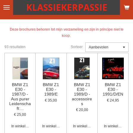
KLASSIEKERPASSIE
Ga
direct
naar
de
Deze brochures behoren tot mijn verzameling en zijn in principe niet te
hoofdinhoud
koop.
93 resultaten
Sorteer:
BMW Z1
BMW Z1
BMW Z1
BMW Z1
E30 -
E30 -
E30 -
E30 -
1987/D -
1989/E
1989/D -
1991/D/EN
Aus purer
accessoire
€ 35,00
€ 24,95
Leidenscha
s
ft:...
€ 20,00
€ 25,00
In winkelwagen
In winkelwagen
In winkelwagen
In winkelwagen