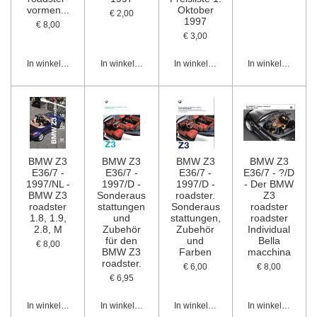
vormen...
Oktober
€ 2,00
1997
€ 8,00
€ 3,00
In winkelwagen
In winkelwagen
In winkelwagen
In winkelwagen
BMW Z3
BMW Z3
BMW Z3
BMW Z3
E36/7 -
E36/7 -
E36/7 -
E36/7 - ?/D
1997/NL -
1997/D -
1997/D -
- Der BMW
BMW Z3
Sonderaus
roadster.
Z3
roadster
stattungen
Sonderaus
roadster
1.8, 1.9,
und
stattungen,
roadster
2.8, M
Zubehör
Zubehör
Individual
für den
und
Bella
€ 8,00
BMW Z3
Farben
macchina
roadster.
€ 6,00
€ 8,00
€ 6,95
In winkelwagen
In winkelwagen
In winkelwagen
In winkelwagen