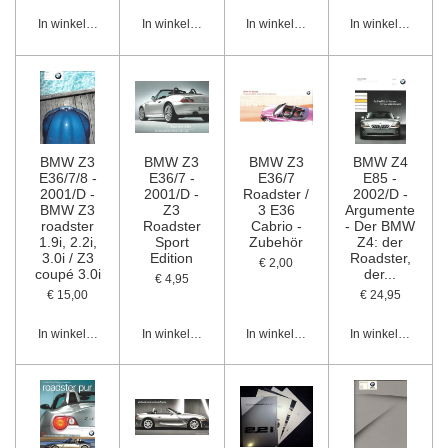
In winkelwagen
In winkelwagen
In winkelwagen
In winkelwagen
BMW Z3
BMW Z3
BMW Z3
BMW Z4
E36/7/8 -
E36/7 -
E36/7
E85 -
2001/D -
2001/D -
Roadster /
2002/D -
BMW Z3
Z3
3 E36
Argumente
roadster
Roadster
Cabrio -
- Der BMW
1.9i, 2.2i,
Sport
Zubehör
Z4: der
3.0i / Z3
Edition
Roadster,
€ 2,00
coupé 3.0i
der...
€ 4,95
€ 15,00
€ 24,95
In winkelwagen
In winkelwagen
In winkelwagen
In winkelwagen