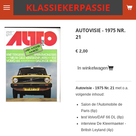
KLASSIEKERPASSIE
Ga
direct
naar
de
AUTOVISIE - 1975 NR.
hoofdinhoud
21
€ 2,00
In winkelwagen
Autovisie - 1975 Nr. 21
met o.a.
volgende inhoud:
Salon de l'Automobile de
Paris (6p)
test Volvo/DAF 66 DL (8p)
interview De Kleermaeker -
British Leyland (4p)